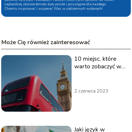
najbardziej złożone tematy były proste i przystępne dla każdego.
Chcemy inspirować i wspierać Was w codziennych wyborach!
Może Cię również zainteresować
10 miejsc, które
warto zobaczyć w
Londynie –
przewodnik
turystyczny
2 czerwca 2023
Jaki język w