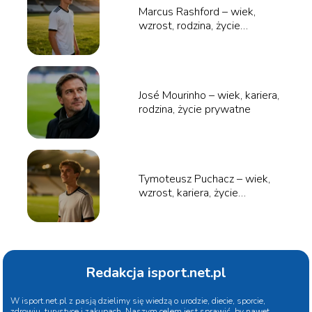
Marcus Rashford – wiek,
wzrost, rodzina, życie
prywatne
José Mourinho – wiek, kariera,
rodzina, życie prywatne
Tymoteusz Puchacz – wiek,
wzrost, kariera, życie
prywatne
Redakcja isport.net.pl
W isport.net.pl z pasją dzielimy się wiedzą o urodzie, diecie, sporcie,
zdrowiu, turystyce i zakupach. Naszym celem jest sprawić, by nawet