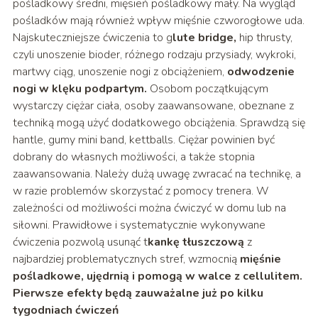
pośladkowy średni, mięsień pośladkowy mały. Na wygląd
pośladków mają również wpływ mięśnie czworogłowe uda.
Najskuteczniejsze ćwiczenia to g
lute bridge,
hip thrusty,
czyli unoszenie bioder, różnego rodzaju przysiady, wykroki,
martwy ciąg, unoszenie nogi z obciążeniem,
odwodzenie
nogi w klęku podpartym.
Osobom początkującym
wystarczy ciężar ciała, osoby zaawansowane, obeznane z
techniką mogą użyć dodatkowego obciążenia. Sprawdzą się
hantle, gumy mini band, kettballs. Ciężar powinien być
dobrany do własnych możliwości, a także stopnia
zaawansowania. Należy dużą uwagę zwracać na technikę, a
w razie problemów skorzystać z pomocy trenera. W
zależności od możliwości można ćwiczyć w domu lub na
siłowni. Prawidłowe i systematycznie wykonywane
ćwiczenia pozwolą usunąć t
kankę tłuszczową
z
najbardziej problematycznych stref, wzmocnią
mięśnie
pośladkowe, ujędrnią i pomogą w walce z cellulitem.
Pierwsze efekty będą zauważalne już po kilku
tygodniach ćwiczeń