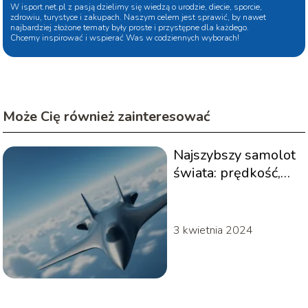
W isport.net.pl z pasją dzielimy się wiedzą o urodzie, diecie, sporcie,
zdrowiu, turystyce i zakupach. Naszym celem jest sprawić, by nawet
najbardziej złożone tematy były proste i przystępne dla każdego.
Chcemy inspirować i wspierać Was w codziennych wyborach!
Może Cię również zainteresować
Najszybszy samolot
świata: prędkość,
rekordy i przyszłość
lotnictwa
3 kwietnia 2024