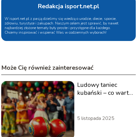
Redakcja isport.net.pl
W isport.net.pl z pasją dzielimy się wiedzą o urodzie, diecie, sporcie,
zdrowiu, turystyce i zakupach. Naszym celem jest sprawić, by nawet
najbardziej złożone tematy były proste i przystępne dla każdego.
Chcemy inspirować i wspierać Was w codziennych wyborach!
Może Cię również zainteresować
Ludowy taniec
kubański – co warto
wiedzieć o
krzyżówkach?
5 listopada 2025