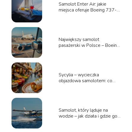
Samolot Enter Air: jakie
miejsca oferuje Boeing 737-
800?
Największy samolot
pasażerski w Polsce – Boeing
777 Skyline Express
Sycylia – wycieczka
objazdowa samolotem: co
warto zobaczyć?
Samolot, który ląduje na
wodzie – jak działa i gdzie go
spotkać?