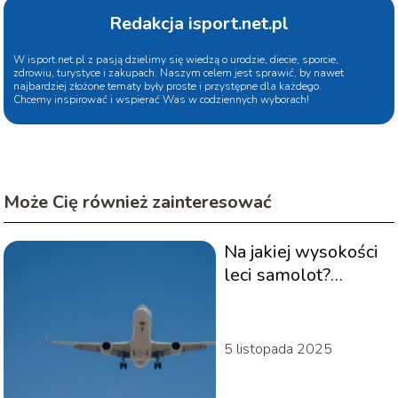
Redakcja isport.net.pl
W isport.net.pl z pasją dzielimy się wiedzą o urodzie, diecie, sporcie,
zdrowiu, turystyce i zakupach. Naszym celem jest sprawić, by nawet
najbardziej złożone tematy były proste i przystępne dla każdego.
Chcemy inspirować i wspierać Was w codziennych wyborach!
Może Cię również zainteresować
Na jakiej wysokości
leci samolot?
Odpowiedzi na
najczęstsze pytania
5 listopada 2025