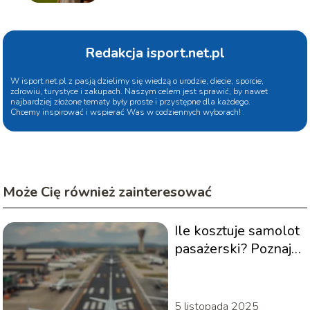
Redakcja isport.net.pl
W isport.net.pl z pasją dzielimy się wiedzą o urodzie, diecie, sporcie,
zdrowiu, turystyce i zakupach. Naszym celem jest sprawić, by nawet
najbardziej złożone tematy były proste i przystępne dla każdego.
Chcemy inspirować i wspierać Was w codziennych wyborach!
Może Cię również zainteresować
Ile kosztuje samolot
pasażerski? Poznaj
wszystkie koszty!
5 listopada 2025