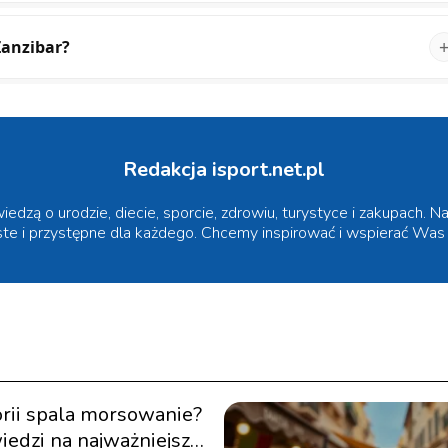
Zanzibar?
Redakcja isport.net.pl
 wiedzą o urodzie, diecie, sporcie, zdrowiu, turystyce i zakupach.
oste i przystępne dla każdego. Chcemy inspirować i wspierać Wa
orii spala morsowanie?
edzi na najważniejsze