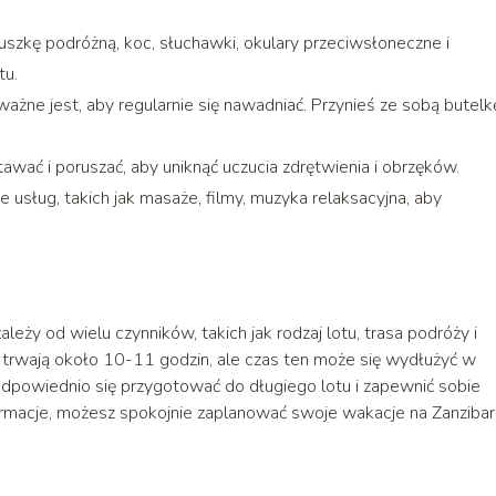
szkę podróżną, koc, słuchawki, okulary przeciwsłoneczne i
tu.
ażne jest, aby regularnie się nawadniać. Przynieś ze sobą butelk
stawać i poruszać, aby uniknąć uczucia zdrętwienia i obrzęków.
e usług, takich jak masaże, filmy, muzyka relaksacyjna, aby
ależy od wielu czynników, takich jak rodzaj lotu, trasa podróży i
 trwają około 10-11 godzin, ale czas ten może się wydłużyć w
odpowiednio się przygotować do długiego lotu i zapewnić sobie
formacje, możesz spokojnie zaplanować swoje wakacje na Zanzibar 