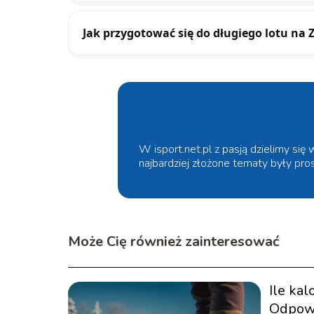
Jak przygotować się do długiego lotu na 
W isport.net.pl z pasją dzielimy się
najbardziej złożone tematy były pr
Może Cię również zainteresować
Ile kal
Odpowi