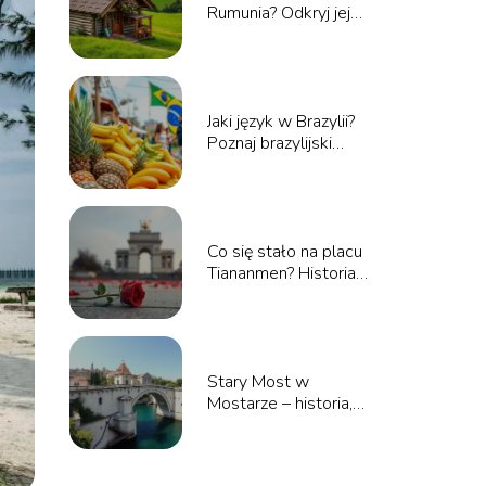
Rumunia? Odkryj jej
najważniejsze atrakcje
Jaki język w Brazylii?
Poznaj brazylijski
portugalski!
Co się stało na placu
Tiananmen? Historia
tragicznych wydarzeń
Stary Most w
Mostarze – historia,
atrakcje i skoki do
wody