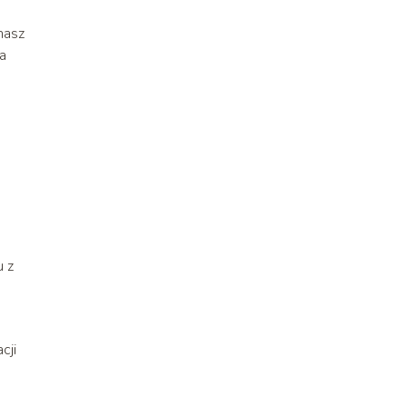
masz
a
u z
cji