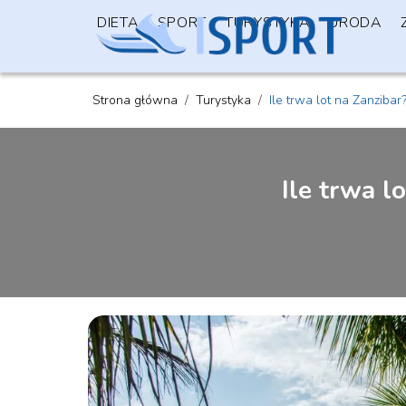
DIETA
SPORT
TURYSTYKA
URODA
Strona główna
/
Turystyka
/
Ile trwa lot na Zanziba
Ile trwa l