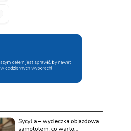
 Naszym celem jest sprawić, by nawet
s w codziennych wyborach!
Sycylia – wycieczka objazdowa
samolotem: co warto