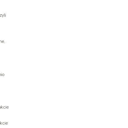
zyli
ne,
nio
akcie
kcie