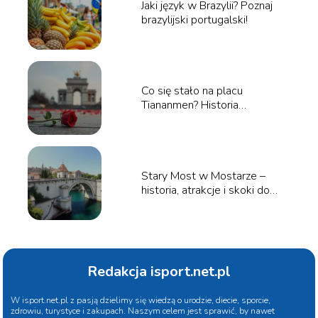
Jaki język w Brazylii? Poznaj
brazylijski portugalski!
Co się stało na placu
Tiananmen? Historia
tragicznych wydarzeń
Stary Most w Mostarze –
historia, atrakcje i skoki do
wody
Redakcja isport.net.pl
W isport.net.pl z pasją dzielimy się wiedzą o urodzie, diecie, sporcie,
zdrowiu, turystyce i zakupach. Naszym celem jest sprawić, by nawet