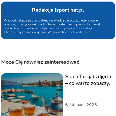
Redakcja isport.net.pl
W isport.net.pl z pasją dzielimy się wiedzą o urodzie, diecie, sporcie,
zdrowiu, turystyce i zakupach. Naszym celem jest sprawić, by nawet
najbardziej złożone tematy były proste i przystępne dla każdego.
Chcemy inspirować i wspierać Was w codziennych wyborach!
Może Cię również zainteresować
Side (Turcja) zdjęcia
– co warto zobaczyć
w tym pięknym
miejscu?
6 listopada 2025